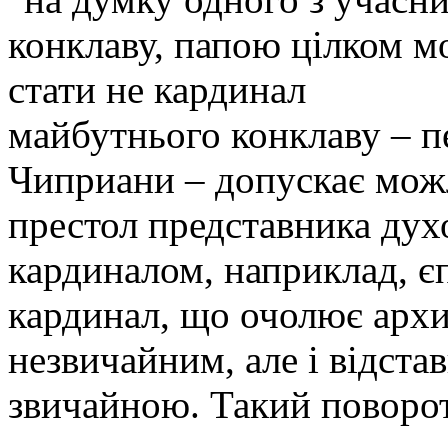
майбутнього конклаву – п
Чиприани – допускає мож
престол представника духо
кардиналом, наприклад, є
кардинал, що очолює архи
незвичайним, але і відста
звичайною. Такий поворот