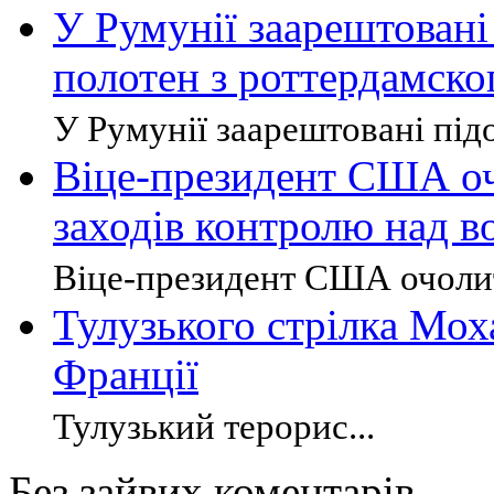
У Румунії заарештовані
полотен з роттердамско
У Румунії заарештовані підо
Віце-президент США оч
заходів контролю над 
Віце-президент США очолит
Тулузького стрілка Мо
Франції
Тулузький терорис...
Без зайвих коментарів.