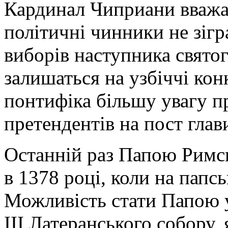
Кардинал Чиприани вважає,
політичні чинники не зігр
виборів наступника святог
залишаться на узбіччі кон
понтифіка більшу увагу п
претендентів на пост глав
Останній раз Папою Римс
в 1378 році, коли на папс
Можливість стати Папою у
III Латеранського собору,