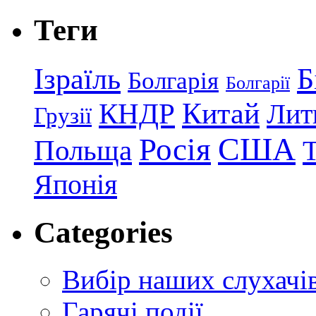
Теги
Ізраїль
Б
Болгарія
Болгарії
КНДР
Китай
Лит
Грузії
США
Росія
Польща
Японія
Categories
Вибір наших слухачі
Гарячі події