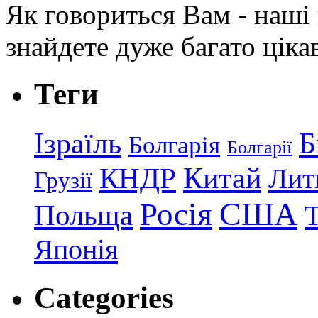
Як говориться Вам - наші в
знайдете дуже багато ціка
Теги
Ізраїль
Б
Болгарія
Болгарії
КНДР
Китай
Лит
Грузії
США
Росія
Польща
Японія
Categories