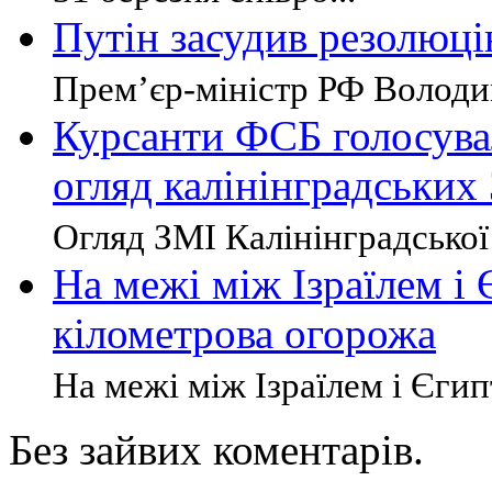
Путін засудив резолюц
Прем’єр-міністр РФ Володим
Курсанти ФСБ голосувал
огляд калінінградських
Огляд ЗМІ Калінінградської 
На межі між Ізраїлем і
кілометрова огорожа
На межі між Ізраїлем і Єгип
Без зайвих коментарів.