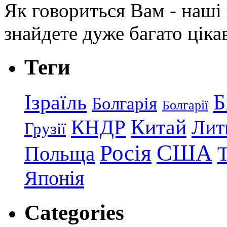
Як говориться Вам - наші в
знайдете дуже багато ціка
Теги
Ізраїль
Б
Болгарія
Болгарії
КНДР
Китай
Лит
Грузії
США
Росія
Польща
Японія
Categories