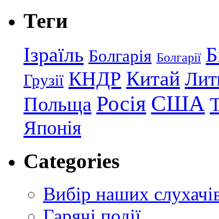
Теги
Ізраїль
Б
Болгарія
Болгарії
КНДР
Китай
Лит
Грузії
США
Росія
Польща
Японія
Categories
Вибір наших слухачі
Гарячі події