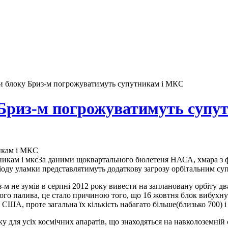
и блоку Бриз-м погрожуватимуть супутникам і МКС
 Бриз-м погрожуватимуть супу
икам і МКС
За даними щоквартального бюлетеня НАСА, хмара з фр
ріоду уламки представлятимуть додаткову загрозу орбітальним суп
з-м не зумів в серпні 2012 року вивести на заплановану орбіту 
ого палива, це стало причиною того, що 16 жовтня блок вибухнув
США, проте загальна їх кількість набагато більше(близько 700) і
у для усіх космічних апаратів, що знаходяться на навколоземній о