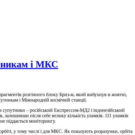
тникам і МКС
агментів розгінного блоку Бриз-м, який вибухнув в жовтні,
утникам і Міжнародній космічній станції.
два супутники – російський Експрессом-МД2 і індонезійський
, залишивши після себе велику кількість уламків. 111 уламків
 не піддається моніторингу.
рбіті, у тому числі і для МКС. Як показують розрахунки, орбіта