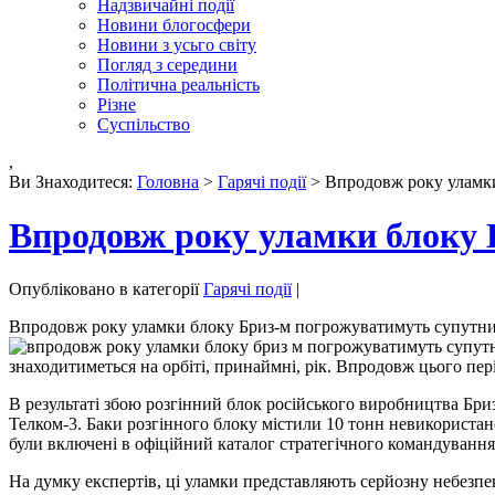
Надзвичайні події
Новини блогосфери
Новини з усьго світу
Погляд з середини
Політична реальність
Різне
Суспільство
,
Ви Знаходитеся:
Головна
>
Гарячі події
> Впродовж року уламк
Впродовж року уламки блоку
Опубліковано в категорії
Гарячі події
|
Впродовж року уламки блоку Бриз-м погрожуватимуть супутн
знаходитиметься на орбіті, принаймні, рік. Впродовж цього пе
В результаті збою розгінний блок російського виробництва Бри
Телком-3. Баки розгінного блоку містили 10 тонн невикористан
були включені в офіційний каталог стратегічного командування 
На думку експертів, ці уламки представляють серйозну небезпек