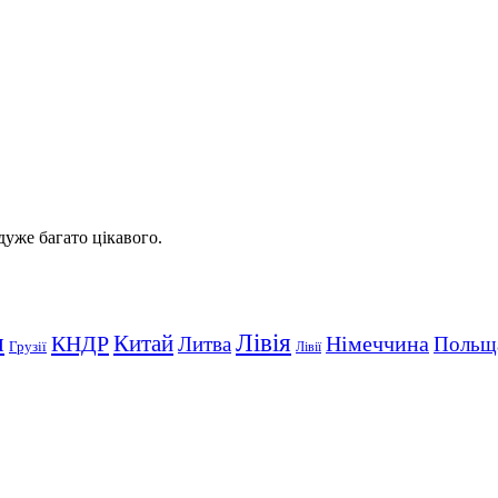
 дуже багато цікавого.
Лівія
я
Китай
КНДР
Німеччина
Литва
Польщ
Грузії
Лівії