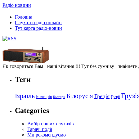
Радіо новини
Головна
Слухати радіо онлайн
Тут карта радіо-новин
Як говориться Вам - наші вітання !!! Тут без сумніву - знайдете
Теги
Грузі
Ізраїль
Білорусія
Греція
Болгарія
Греції
Болгарії
Categories
Вибір наших слухачів
Гарячі події
Ми рекомендуємо