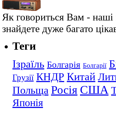
Як говориться Вам - наші в
знайдете дуже багато ціка
Теги
Ізраїль
Б
Болгарія
Болгарії
КНДР
Китай
Лит
Грузії
США
Росія
Польща
Японія