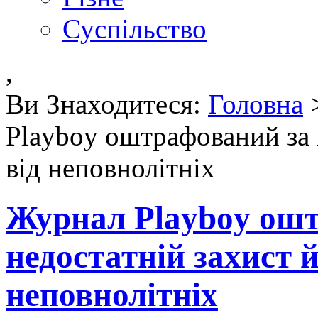
Суспільство
,
Ви Знаходитеся:
Головна
Playboy оштрафований за н
від неповнолітніх
Журнал Playboy ош
недостатній захист й
неповнолітніх