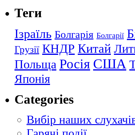
Теги
Ізраїль
Б
Болгарія
Болгарії
КНДР
Китай
Лит
Грузії
США
Росія
Польща
Японія
Categories
Вибір наших слухачі
Гарячі події