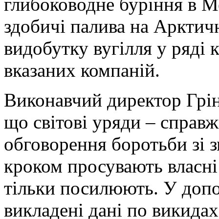
глибоководне буріння в Ме
здобичі палива на Арктич
видобутку вугілля у ряді к
вказаних компаній.
Виконавчий директор Грін
що світові уряди – справж
обговорення боротьби зі з
кроком просувають власні
тільки посилюють. У допо
викладені дані по викидах