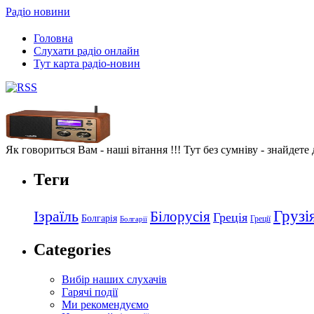
Радіо новини
Головна
Слухати радіо онлайн
Тут карта радіо-новин
Як говориться Вам - наші вітання !!! Тут без сумніву - знайдете
Теги
Грузі
Ізраїль
Білорусія
Греція
Болгарія
Греції
Болгарії
Categories
Вибір наших слухачів
Гарячі події
Ми рекомендуємо