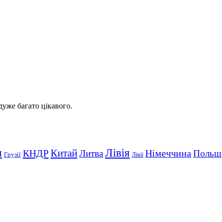
 дуже багато цікавого.
Лівія
я
Китай
КНДР
Німеччина
Литва
Польщ
Грузії
Лівії