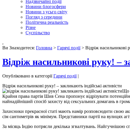
Надзвичайні події
Новини блогосфери
Новини з усьго світу
Погляд з середини
Політична реальність
Різне
Суспільство
,
Ви Знаходитеся:
Головна
>
Гарячі події
> Відріж насильникові р
Відріж насильникові руку! – з
Опубліковано в категорії
Гарячі події
|
Відріж насильникові руку! – закликають індійські активісти
Що 
Крайня права партія Шив Сена пропонує відрізувати потенційн
найнадійніший спосіб захисту від сексуальних домагань в гром
Захисники прекрасної статі мають намір розповсюдити свою акц
сім сантиметрів як мінімум. Представники партії на вулицях агі
За місяць Індію потрясли декілька згвалтувань. Найгучнішою с