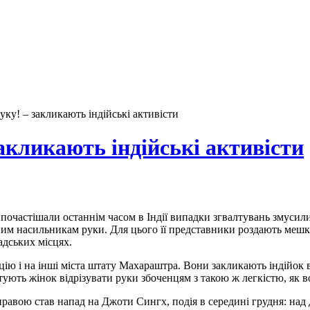
уку! – закликають індійські активісти
акликають індійські активісти
почастішали останнім часом в Індії випадки згвалтувань змусили
им насильникам руки. Для цього її представники роздають мешка
адських місцях.
ію і на інші міста штату Махараштра. Вони закликають індійок в
тують жінок відрізувати руки збоченцям з такою ж легкістю, як во
правою став напад на Джоти Сингх, подія в середині грудня: над