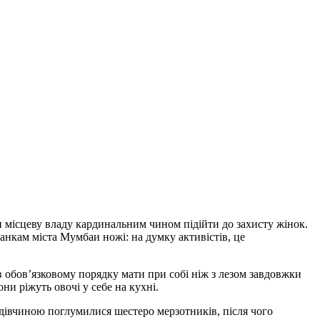
 місцеву владу кардинальним чином підійти до захисту жінок.
нкам міста Мумбаи ножі: на думку активістів, це
 обов’язковому порядку мати при собі ніж з лезом завдовжки
ни ріжуть овочі у себе на кухні.
 дівчиною поглумилися шестеро мерзотників, після чого