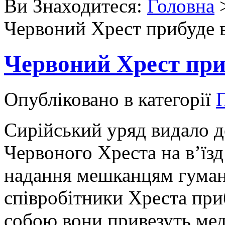
Ви Знаходитеся:
Головна
Червоний Хрест прибуде 
Червоний Хрест при
Опубліковано в категорії
Сирійський уряд видало 
Червоного Хреста на в’їз
надання мешканцям гуман
співробітники Хреста при
собою вони привезуть мед