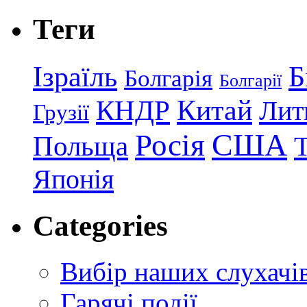
Теги
Ізраїль
Б
Болгарія
Болгарії
КНДР
Китай
Лит
Грузії
США
Росія
Польща
Японія
Categories
Вибір наших слухачі
Гарячі події