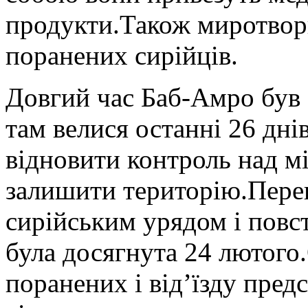
продукти.Також миротворц
поранених сирійців.
Довгий час Баб-Амро був
там велися останні 26 дні
відновити контроль над мі
залишити територію.Пере
сирійським урядом і повс
була досягнута 24 лютого.
поранених і від’їзду предс