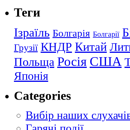
Теги
Ізраїль
Б
Болгарія
Болгарії
КНДР
Китай
Лит
Грузії
США
Росія
Польща
Японія
Categories
Вибір наших слухачі
Гарячі події