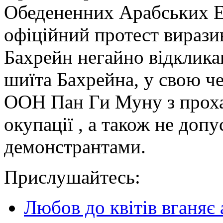
Обедененних Арабських Ем
офіційний протест виразив
Бахрейн негайно відкликав
шиїта Бахрейна, у свою че
ООН Пан Ги Муну з проха
окупації , а також не доп
демонстрантами.
Прислушайтесь:
Любов до квітів вганяє