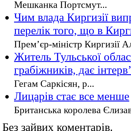
Мешканка Портсмут...
Чим влада Киргизії випр
перелік того, що в Кирг
Прем’єр-міністр Киргизії Ал
Житель Тульської област
грабіжників, дає інтерв
Гегам Саркісян, р...
Лицарів стає все менше
Британська королева Єлизаве
Без зайвих коментарів.