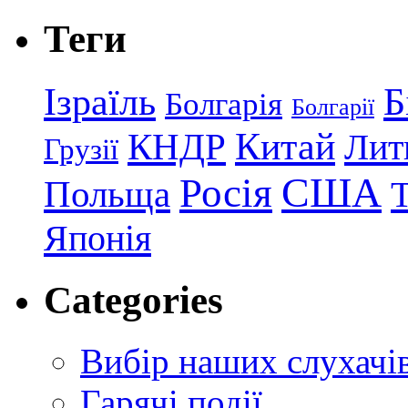
Теги
Ізраїль
Б
Болгарія
Болгарії
КНДР
Китай
Лит
Грузії
США
Росія
Польща
Японія
Categories
Вибір наших слухачі
Гарячі події