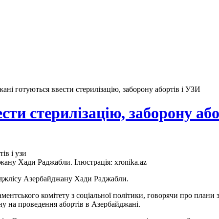
ані готуються ввести стерилізацію, заборону абортів і УЗИ
сти стерилізацію, заборону або
жану Хади Раджабли. Ілюстрація: xronika.az
меджлісу Азербайджану Хади Раджабли.
аментського комітету з соціальної політики, говорячи про плани з
ну на проведення абортів в Азербайджані.