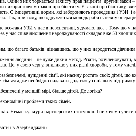
ів. Один з них торкається захисту прав пацієнта, другий закон –
и використовуємо закон про біоетику. У законі про біоетику, зви
ть. Є імперативні норми, які забороняють проведення і УЗИ, і аб
цією. Так, при тому, що одружується молодь робить певну операці
Але все-таки УЗИ у нас в перспективі, я думаю, що… Тому що у н
зараз у нас співвідношення народжуваності складає вже 53 хлопчи
, що багато батьків, дізнавшись, що у них народиться дівчинка,
ження людини – це дуже дикий метод. Різати, розчленовувати, в
ів. Це, у свою чергу, викликає у них різні хвороби, у тому числі,
забезпечені, нужденні сім’ї, які насилу ростять своїх дітей, що
 сім’ям адже необхідно надавати додаткову соціальну підтримку.
безпечені у меншій мірі, більше дітей. Де логіка?
економічні проблеми таких сімей.
ків. Немає культури партнерських стосунків. І не хочемо учити ц
вати і в Азербайджані?