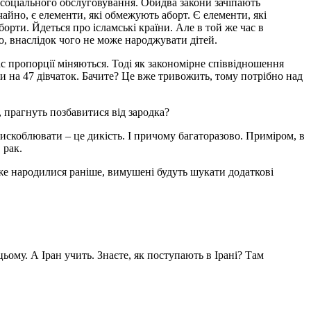
 соціального обслуговування. Обидва закони зачіпають
чайно, є елементи, які обмежують аборт. Є елементи, які
орти. Йдеться про ісламські країни. Але в той же час в
ю, внаслідок чого не може народжувати дітей.
ас пропорції міняються. Тоді як закономірне співвідношення
ки на 47 дівчаток. Бачите? Це вже тривожить, тому потрібно над
 прагнуть позбавитися від зародка?
искоблювати – це дикість. І причому багаторазово. Приміром, в
 рак.
 вже народилися раніше, вимушені будуть шукати додаткові
ьому. А Іран учить. Знаєте, як поступають в Ірані? Там