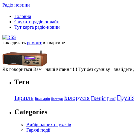
Радіо новини
Головна
Слухати радіо онлайн
Тут карта радіо-новин
как сделать
ремонт
в квартире
Як говориться Вам - наші вітання !!! Тут без сумніву - знайдете
Теги
Грузі
Ізраїль
Білорусія
Греція
Болгарія
Греції
Болгарії
Categories
Вибір наших слухачів
Гарячі події