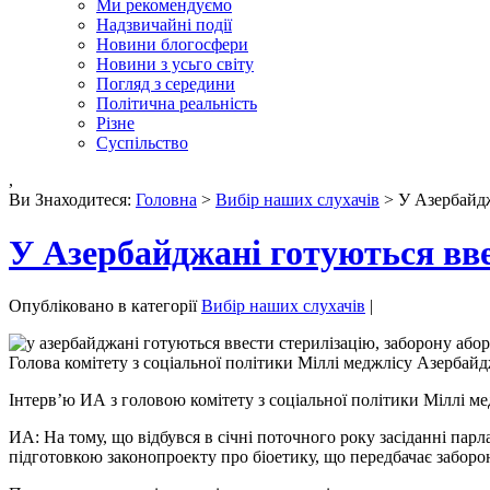
Ми рекомендуємо
Надзвичайні події
Новини блогосфери
Новини з усьго світу
Погляд з середини
Політична реальність
Різне
Суспільство
,
Ви Знаходитеся:
Головна
>
Вибір наших слухачів
> У Азербайдж
У Азербайджані готуються вве
Опубліковано в категорії
Вибір наших слухачів
|
Голова комітету з соціальної політики Міллі меджлісу Азербайд
Інтерв’ю ИА з головою комітету з соціальної політики Міллі 
ИА: На тому, що відбувся в січні поточного року засіданні парл
підготовкою законопроекту про біоетику, що передбачає заборо