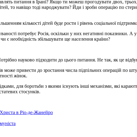
авлять питання в Ірані? Якщо ти можеш прогодувати двох, трьох, 
ітей, то навіщо тоді народжувати? Йди і зроби операцію по стерил
ільшенням кількості дітей буде рости і рівень соціальної підтримк
ності потребує Росія, оскільки у них негативні показники. А у 
 чи є необхідність збільшувати ще населення країни?
трібно науково підходити до цього питання. Не так, як це відбув
ів може привести до зростання числа підпільних операцій по ш
тності жінок.
дками, для боротьби з якими існують інші механізми, які карают
статевих стосунків.
 Христа в Ріо-де-Жанейро
омуніста