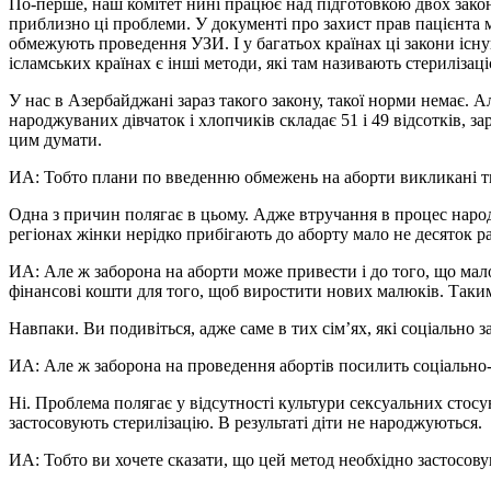
По-перше, наш комітет нині працює над підготовкою двох закон
приблизно ці проблеми. У документі про захист прав пацієнта м
обмежують проведення УЗИ. І у багатьох країнах ці закони існую
ісламських країнах є інші методи, які там називають стериліза
У нас в Азербайджані зараз такого закону, такої норми немає. 
народжуваних дівчаток і хлопчиків складає 51 і 49 відсотків, 
цим думати.
ИА: Тобто плани по введенню обмежень на аборти викликані тим
Одна з причин полягає в цьому. Адже втручання в процес народ
регіонах жінки нерідко прибігають до аборту мало не десяток раз
ИА: Але ж заборона на аборти може привести і до того, що мало
фінансові кошти для того, щоб виростити нових малюків. Таким
Навпаки. Ви подивіться, адже саме в тих сім’ях, які соціально за
ИА: Але ж заборона на проведення абортів посилить соціально-
Ні. Проблема полягає у відсутності культури сексуальних стосун
застосовують стерилізацію. В результаті діти не народжуються.
ИА: Тобто ви хочете сказати, що цей метод необхідно застосову