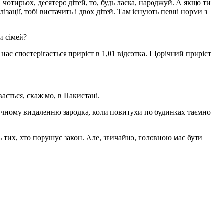
чотирьох, десятеро дітей, то, будь ласка, народжуй. А якщо ти
ізації, тобі вистачить і двох дітей. Там існують певні норми з
и сімей?
нас спостерігається приріст в 1,01 відсотка. Щорічний приріст
ається, скажімо, в Пакистані.
тучному видаленню зародка, коли повитухи по будинках таємно
ь тих, хто порушує закон. Але, звичайно, головною має бути