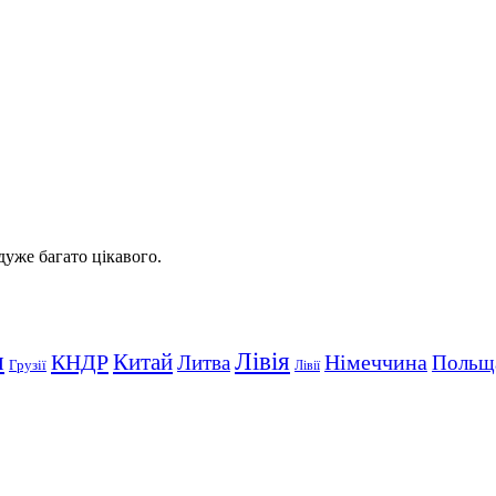
 дуже багато цікавого.
Лівія
я
Китай
КНДР
Німеччина
Литва
Польщ
Грузії
Лівії