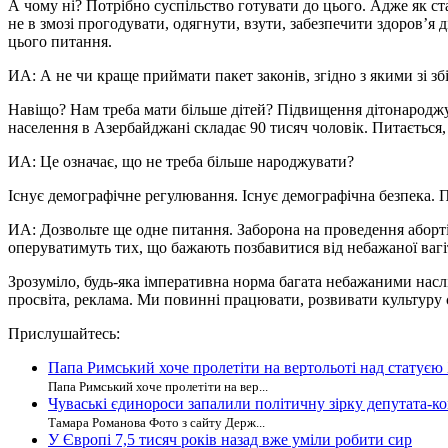
А чому ні? Потрібно суспільство готувати до цього. Адже як ст
не в змозі прогодувати, одягнути, взути, забезпечити здоров’я д
цього питання.
ИА: А не чи краще приймати пакет законів, згідно з якими зі зб
Навіщо? Нам треба мати більше дітей? Підвищення дітонароджува
населення в Азербайджані складає 90 тисяч чоловік. Питається,
ИА: Це означає, що не треба більше народжувати?
Існує демографічне регулювання. Існує демографічна безпека. По
ИА: Дозвольте ще одне питання. Заборона на проведення аборт
оперуватимуть тих, що бажають позбавитися від небажаної вагі
Зрозуміло, будь-яка імперативна норма багата небажаними наслі
просвіта, реклама. Ми повинні працювати, розвивати культуру 
Прислушайтесь:
Папа Римський хоче пролетіти на вертольоті над статуєю
Папа Римський хоче пролетіти на вер...
Чуваські єдинороси запалили політичну зірку депутата-к
Тамара Романова Фото з сайту Держ...
У Європі 7,5 тисяч років назад вже уміли робити сир