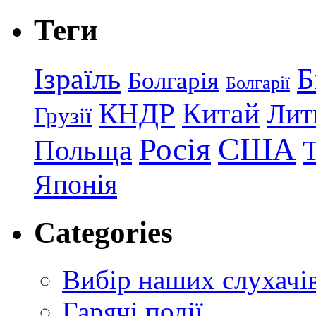
Теги
Ізраїль
Б
Болгарія
Болгарії
КНДР
Китай
Лит
Грузії
США
Росія
Польща
Японія
Categories
Вибір наших слухачі
Гарячі події