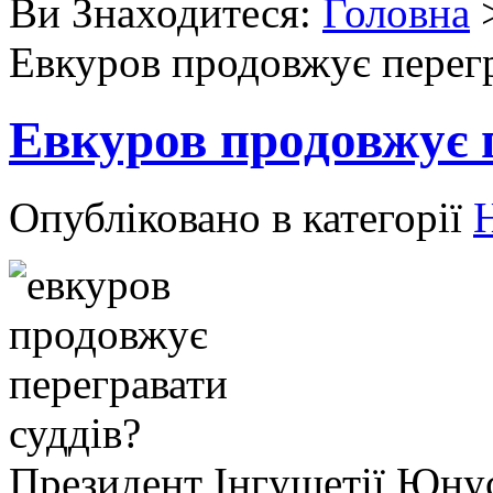
Ви Знаходитеся:
Головна
Евкуров продовжує перегр
Евкуров продовжує п
Опубліковано в категорії
Президент Інгушетії Юнус