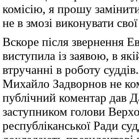
комісію, я прошу замінит
не в змозі виконувати свої
Вcкоре після звернення Ев
виступила із заявою, в як
втручанні в роботу суддів
Михайло Задворнов не ком
публічний коментар дав Д
заступником голови Верхов
республіканської Ради су