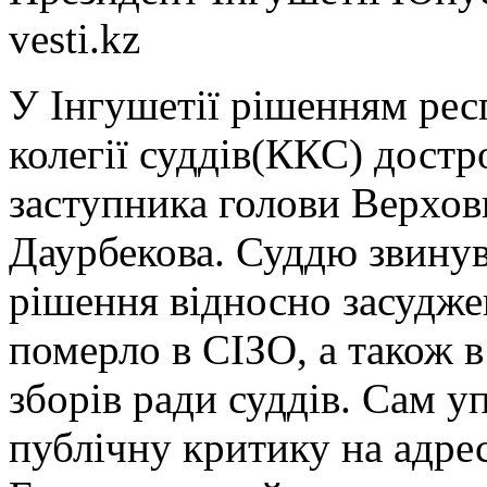
vesti.kz
У Інгушетії рішенням респ
колегії суддів(ККС) дост
заступника голови Верхов
Даурбекова. Суддю звинув
рішення відносно засудже
померло в СІЗО, а також 
зборів ради суддів. Сам у
публічну критику на адре