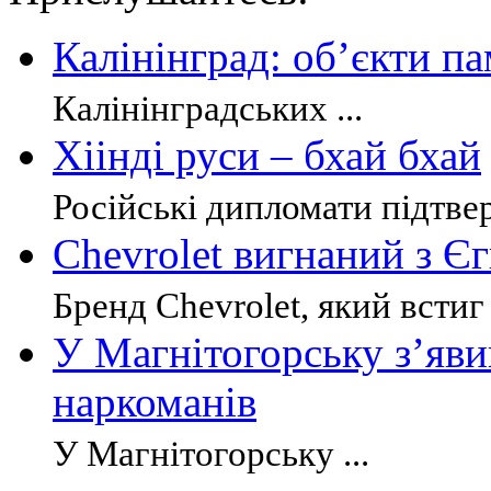
Калінінград: об’єкти п
Калінінградських ...
Хіінді руси – бхай бхай
Російські дипломати підтвер
Chevrolet вигнаний з Є
Бренд Chevrolet, який встиг
У Магнітогорську з’яви
наркоманів
У Магнітогорську ...