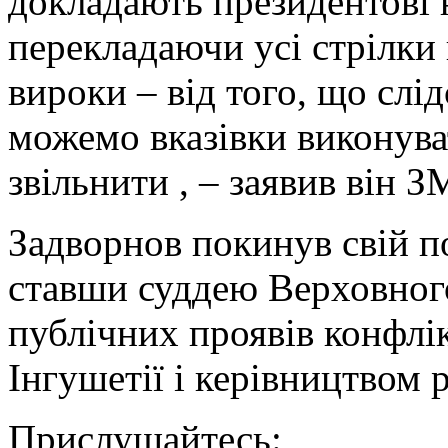
докладають президентові 
перекладаючи усі стрілки 
вироки – від того, що слі
можемо вказівки виконува
звільнити , – заявив він З
Задворнов покинув свій п
ставши суддею Верховного
публічних проявів конфлі
Інгушетії і керівництвом р
Прислушайтесь: