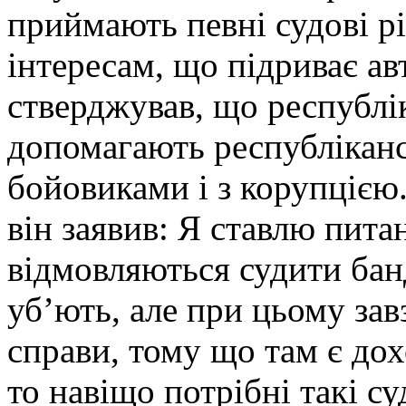
приймають певні судові р
інтересам, що підриває ав
стверджував, що республік
допомагають республікансь
бойовиками і з корупцією.
він заявив: Я ставлю пита
відмовляються судити бан
уб’ють, але при цьому зав
справи, тому що там є дох
то навіщо потрібні такі с