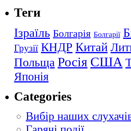
Теги
Ізраїль
Б
Болгарія
Болгарії
КНДР
Китай
Лит
Грузії
США
Росія
Польща
Японія
Categories
Вибір наших слухачі
Гарячі події