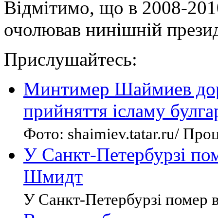
Відмітимо, що в 2008-201
очолював нинішній презид
Прислушайтесь:
Минтимер Шаймиев дор
прийняття ісламу булг
Фото: shaimiev.tatar.ru/ Проц
У Санкт-Петербурзі по
Шмидт
У Санкт-Петербурзі помер в