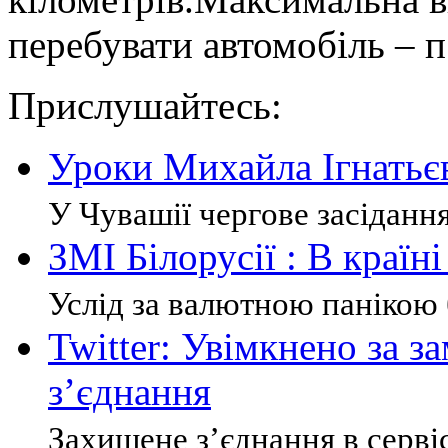
перебувати автомобіль – п
Прислушайтесь:
Уроки Михайла Ігнатьєв
У Чувашії чергове засідання
ЗМІ Білорусії : В країн
Услід за валютною панікою б
Twitter: Увімкнено за 
з’єднання
Захищене з’єднання в сервіс