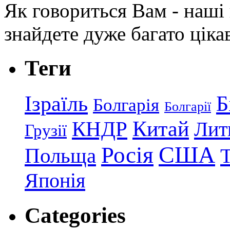
Як говориться Вам - наші в
знайдете дуже багато ціка
Теги
Ізраїль
Б
Болгарія
Болгарії
КНДР
Китай
Лит
Грузії
США
Росія
Польща
Японія
Categories