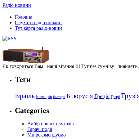
Радіо новини
Головна
Слухати радіо онлайн
Тут карта радіо-новин
Як говориться Вам - наші вітання !!! Тут без сумніву - знайдете
Теги
Грузі
Ізраїль
Білорусія
Греція
Болгарія
Греції
Болгарії
Categories
Вибір наших слухачів
Гарячі події
Ми рекомендуємо