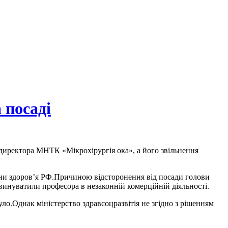
 посаді
ндиректора МНТК «Мікрохірургія ока», а його звільнення
рони здоров’я РФ.Причиною відсторонення від посади голови
инуватили професора в незаконній комерційній діяльності.
уло.Однак міністерство здравсоцразвітія не згідно з рішенням