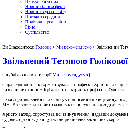
Надзвичайні події
Новини блогосфери
Новини з усьго світу
Погляд з середини
Політична реальність
Різне
Суспільство
,
Ви Знаходитеся:
Головна
>
Ми рекомендуємо
> Звільнений Тетя
Звільнений Тетяною Голікової
Опубліковано в категорії
Ми рекомендуємо
|
Справедливість восторжествувала – професор Христо Тахчіді р
визнано незаконним.Крім того, на користь професора буде стягн
Наказ про звільнення Тахчіді був підписаний в кінці минулого
МНТК послужили нібито мали місце порушення в ході держзакуп
Христо Тахчіді спростував всі звинувачення, надавши документи,
судових органів, у вищу інстанцію подана касаційна скарга.