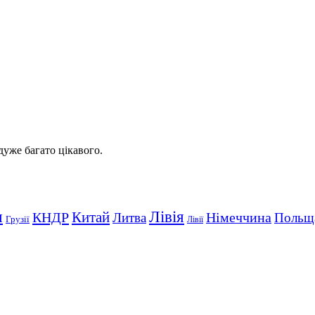
 дуже багато цікавого.
Лівія
я
Китай
КНДР
Німеччина
Литва
Польщ
Грузії
Лівії