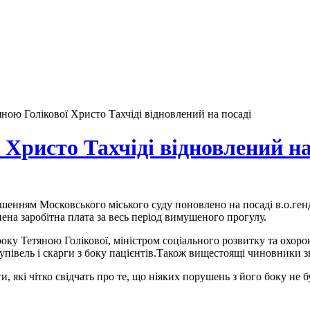
ною Голікової Христо Тахчіді відновлений на посаді
 Христо Тахчіді відновлений на
ішенням Московського міського суду поновлено на посаді в.о.ге
ена заробітна плата за весь період вимушеного прогулу.
 року Тетяною Голікової, міністром соціального розвитку та охо
івель і скарги з боку пацієнтів.Також вищестоящі чиновники зв
 які чітко свідчать про те, що ніяких порушень з його боку не б