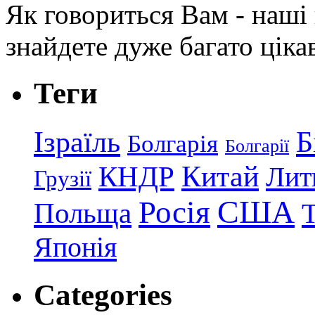
Як говориться Вам - наші в
знайдете дуже багато ціка
Теги
Ізраїль
Б
Болгарія
Болгарії
КНДР
Китай
Лит
Грузії
США
Росія
Польща
Японія
Categories