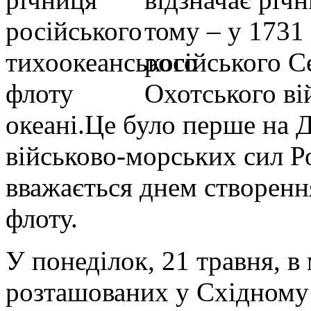
тому – у 1731
російського С
Охотського ві
океані.Це було перше на 
військово-морських сил Ро
вважається днем ​​створен
флоту.
У понеділок, 21 травня, в
розташованих у Східному 