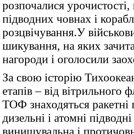
розпочалися урочистості, 
підводних човнах і кораб
розцвічування.У військов
шикування, на яких зачита
нагороди і оголосили зао
За свою історію Тихоокеа
етапів – від вітрильного ф
ТОФ знаходяться ракетні п
дизельні і атомні підводні
винищувальна і протичовно