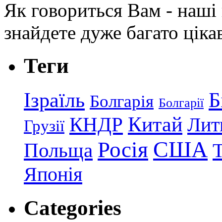
Як говориться Вам - наші в
знайдете дуже багато ціка
Теги
Ізраїль
Б
Болгарія
Болгарії
КНДР
Китай
Лит
Грузії
США
Росія
Польща
Японія
Categories