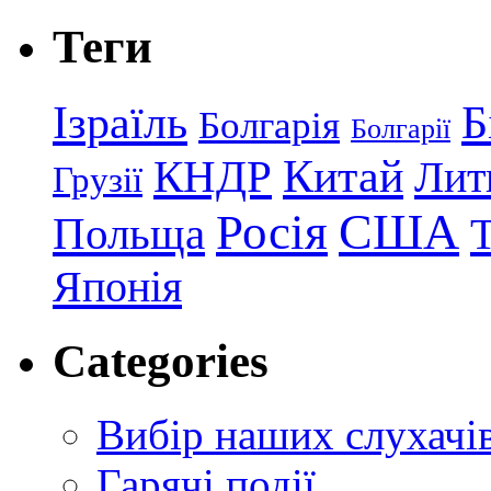
Теги
Ізраїль
Б
Болгарія
Болгарії
КНДР
Китай
Лит
Грузії
США
Росія
Польща
Японія
Categories
Вибір наших слухачі
Гарячі події