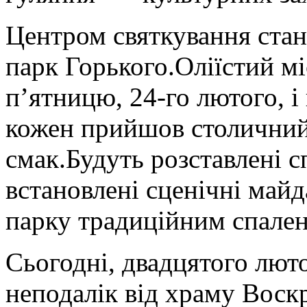
Центром святкування ста
парк Горького.Оліїстий мі
п’ятницю, 24-го лютого, і
кожен прийшов столичний 
смак.Будуть розставлені с
встановлені сценічні май
парку традиційним спале
Сьогодні, двадцятого лют
неподалік від храму Воскр