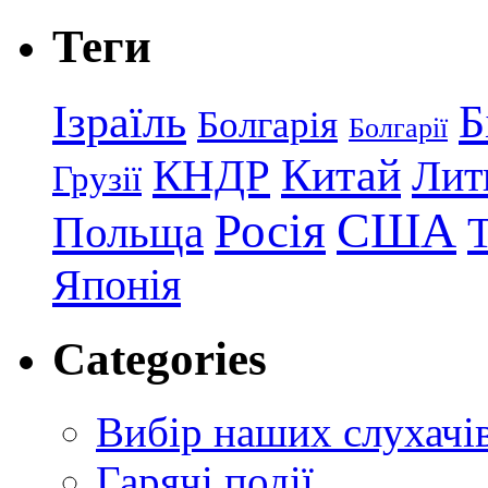
Теги
Ізраїль
Б
Болгарія
Болгарії
КНДР
Китай
Лит
Грузії
США
Росія
Польща
Японія
Categories
Вибір наших слухачі
Гарячі події