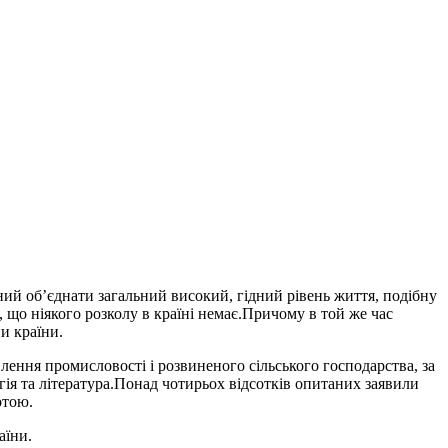
тний об’єднати загальний високий, гідний рівень життя, подібну
що ніякого розколу в країні немає.Причому в той же час
и країни.
ення промисловості і розвиненого сільського господарства, за
гія та література.Понад чотирьох відсотків опитаних заявили
отою.
аїни.