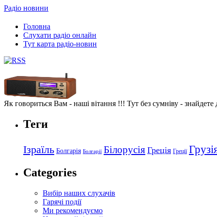
Радіо новини
Головна
Слухати радіо онлайн
Тут карта радіо-новин
Як говориться Вам - наші вітання !!! Тут без сумніву - знайдете
Теги
Грузі
Ізраїль
Білорусія
Греція
Болгарія
Греції
Болгарії
Categories
Вибір наших слухачів
Гарячі події
Ми рекомендуємо