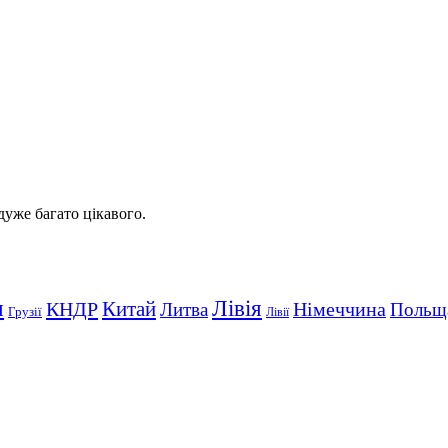
 дуже багато цікавого.
Лівія
я
Китай
КНДР
Німеччина
Литва
Польщ
Грузії
Лівії