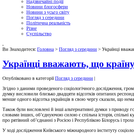
Надзвичайні події
Новини блогосфери
Новини з усьго світу
Погляд з середини
Політична реальність
Різне
Суспільство
,
Ви Знаходитеся:
Головна
>
Погляд з середини
> Українці вважаю
Українці вважають, що країну
Опубліковано в категорії
Погляд з середини
|
Згідно з даними проведеного соціологічного дослідження, грома
думку висловили близько двадцяти відсотків опитаних респонде
менше одного відсотка українців в свою чергу сказали, що немає
Також були висловлені й інші альтернативні думки з приводу г
словами інших, об’єднуючою силою є спільна історія, спільні к
про рятівний об’єднанні з Росією і Республікою Білорусь і трох
У ході дослідження Київського міжнародного інституту соціологі