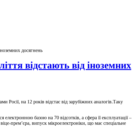
 іноземних досягнень
иліття відстають від іноземних
и Росії, на 12 років відстає від зарубіжних аналогів.Таку
я електронною базою на 70 відсотків, а сфера її експлуатації –
и віце-прем’єра, випуск мікроелектроніки, що має спеціальне