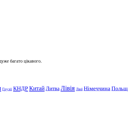
 дуже багато цікавого.
Лівія
я
Китай
КНДР
Німеччина
Литва
Польщ
Грузії
Лівії