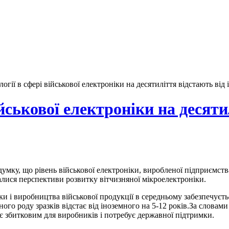
логії в сфері військової електроніки на десятиліття відстають від
ійськової електроніки на десят
мку, що рівень військової електроніки, виробленої підприємствам
валися перспективи розвитку вітчизняної мікроелектроніки.
и і виробництва військової продукції в середньому забезпечуєтьс
ного роду зразків відстає від іноземного на 5-12 років.За словам
є збитковим для виробників і потребує державної підтримки.