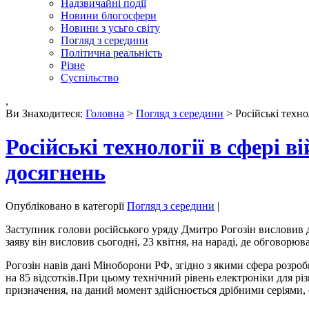
Надзвичайні події
Новини блогосфери
Новини з усьго світу
Погляд з середини
Політична реальність
Різне
Суспільство
,
Ви Знаходитеся:
Головна
>
Погляд з середини
> Російські техно
Російські технології в сфері в
досягнень
Опубліковано в категорії
Погляд з середини
|
Заступник голови російського уряду Дмитро Рогозін висловив ду
заяву він висловив сьогодні, 23 квітня, на нараді, де обговорю
Рогозін навів дані Міноборони РФ, згідно з якими сфера розробк
на 85 відсотків.При цьому технічний рівень електроніки для різ
призначення, на даний момент здійснюється дрібними серіями, 