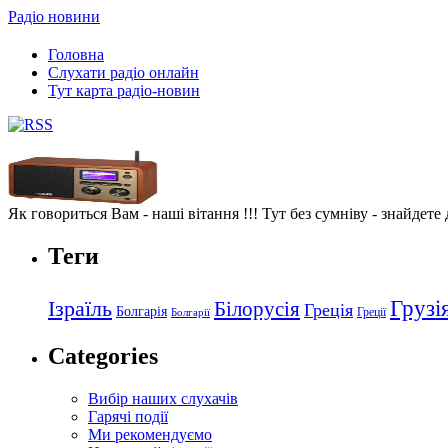
Радіо новини
Головна
Слухати радіо онлайн
Тут карта радіо-новин
Як говориться Вам - наші вітання !!! Тут без сумніву - знайдете
Теги
Грузі
Ізраїль
Білорусія
Греція
Болгарія
Греції
Болгарії
Categories
Вибір наших слухачів
Гарячі події
Ми рекомендуємо