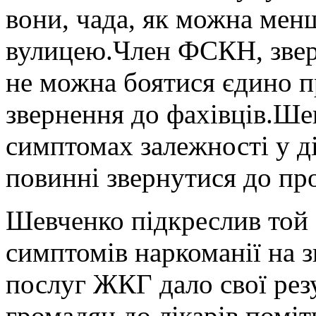
вони, чада, як можна менш
вулицею.Член ФСКН, зверт
не можна боятися єдино п
звернення до фахівців.Ше
симптомах залежності у д
повинні звернутися до пр
Шевченко підкреслив той
симптомів наркоманії на з
послуг ЖКГ дало свої резу
громадян до лікарів поміт