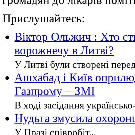
Прислушайтесь:
Віктор Ольжич : Хто с
ворожнечу в Литві?
У Литві були створені перед
Ашхабад і Київ оприл
Газпрому – ЗМІ
В ході засідання українсько-
Нудьга змусила охоронц
У Празі співробіт...