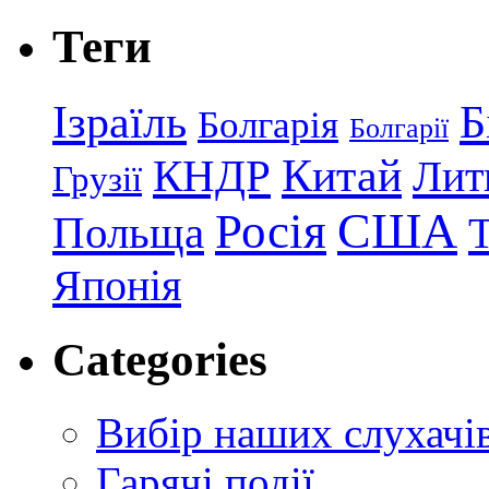
Теги
Ізраїль
Б
Болгарія
Болгарії
КНДР
Китай
Лит
Грузії
США
Росія
Польща
Японія
Categories
Вибір наших слухачі
Гарячі події