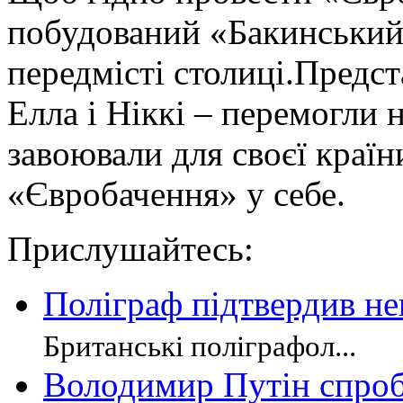
побудований «Бакинський
передмісті столиці.Предс
Елла і Ніккі – перемогли 
завоювали для своєї краї
«Євробачення» у себе.
Прислушайтесь:
Поліграф підтвердив не
Британські поліграфол...
Володимир Путін спробу