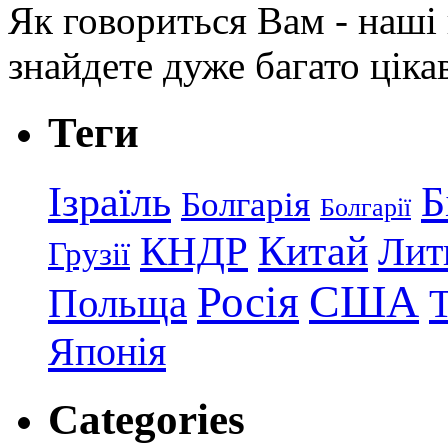
Як говориться Вам - наші в
знайдете дуже багато ціка
Теги
Ізраїль
Б
Болгарія
Болгарії
КНДР
Китай
Лит
Грузії
США
Росія
Польща
Японія
Categories