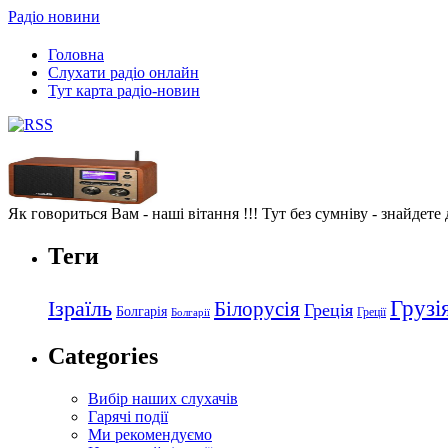
Радіо новини
Головна
Слухати радіо онлайн
Тут карта радіо-новин
Як говориться Вам - наші вітання !!! Тут без сумніву - знайдете
Теги
Грузі
Ізраїль
Білорусія
Греція
Болгарія
Греції
Болгарії
Categories
Вибір наших слухачів
Гарячі події
Ми рекомендуємо