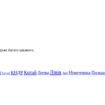
 дуже багато цікавого.
Лівія
я
Китай
КНДР
Німеччина
Литва
Польщ
Грузії
Лівії