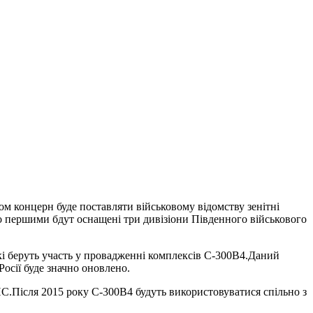
 концерн буде поставляти військовому відомству зенітні
о першими бдут оснащені три дивізіони Південного військового
і беруть участь у провадженні комплексів С-300В4.Даний
осії буде значно оновлено.
С.Після 2015 року С-300В4 будуть використовуватися спільно з