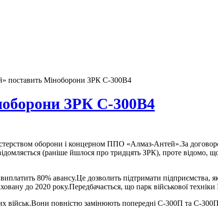
» поставить Міноборони ЗРК С-300В4
ноборони ЗРК С-300В4
стерством оборони і концерном ППО «Алмаз-Антей».За договором
ідомляється (раніше йшлося про тридцять ЗРК), проте відомо, щ
иплатить 80% авансу.Це дозволить підтримати підприємства, як
вану до 2020 року.Передбачається, що парк військової техніки Р
их військ.Вони повністю замінюють попередні С-300П та С-300П