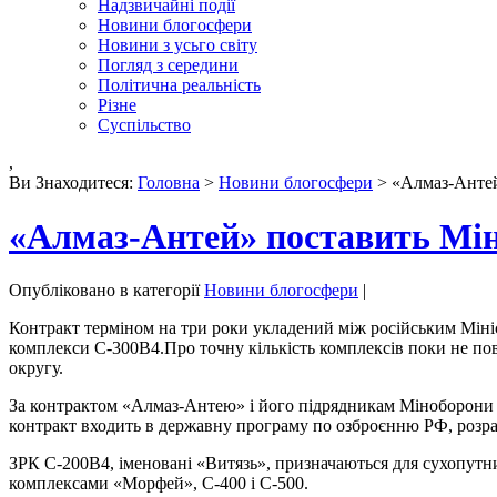
Надзвичайні події
Новини блогосфери
Новини з усьго світу
Погляд з середини
Політична реальність
Різне
Суспільство
,
Ви Знаходитеся:
Головна
>
Новини блогосфери
> «Алмаз-Антей
«Алмаз-Антей» поставить Мі
Опубліковано в категорії
Новини блогосфери
|
Контракт терміном на три роки укладений між російським Міні
комплекси С-300В4.Про точну кількість комплексів поки не пов
округу.
За контрактом «Алмаз-Антею» і його підрядникам Міноборони в
контракт входить в державну програму по озброєнню РФ, розрахо
ЗРК С-200В4, іменовані «Витязь», призначаються для сухопутн
комплексами «Морфей», С-400 і С-500.