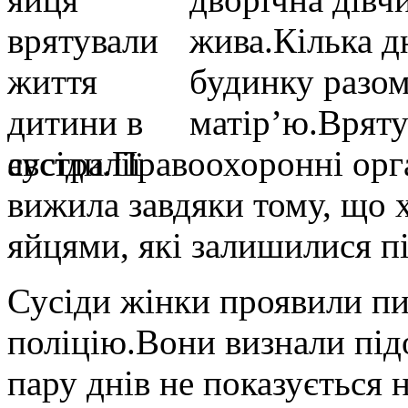
жива.Кілька д
будинку разо
матір’ю.Вряту
сусіди.Правоохоронні орг
вижила завдяки тому, що
яйцями, які залишилися п
Сусіди жінки проявили пи
поліцію.Вони визнали під
пару днів не показується 