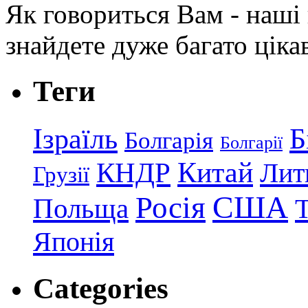
Як говориться Вам - наші в
знайдете дуже багато ціка
Теги
Ізраїль
Б
Болгарія
Болгарії
КНДР
Китай
Лит
Грузії
США
Росія
Польща
Японія
Categories