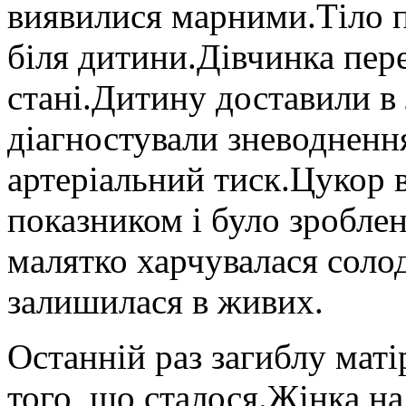
виявилися марними.Тіло п
біля дитини.Дівчинка пер
стані.Дитину доставили в 
діагностували зневоднення
артеріальний тиск.Цукор в
показником і було зробле
малятко харчувалася соло
залишилася в живих.
Останній раз загиблу маті
того, що сталося.Жінка на