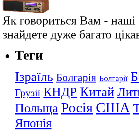
Як говориться Вам - наші в
знайдете дуже багато ціка
Теги
Ізраїль
Б
Болгарія
Болгарії
КНДР
Китай
Лит
Грузії
США
Росія
Польща
Японія