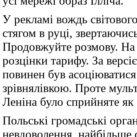
усі мережі образ Ілліча.
У рекламі вождь світовог
стягом в руці, звертаючись
Продовжуйте розмову. На 
розцінки тарифу. За версі
повинен був асоціюватися
зрівнялівкою. Проте муль
Леніна було сприйняте як о
Польські громадські орган
невдоволення, найбільше 